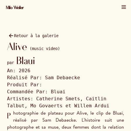
Milo Weiler
01 / 51 · 2026 · 2048×1365
Retour à la galerie
Alive
(music video)
Blaui
par
An:
2026
Réalisé Par:
Sam Debaecke
Produit Par:
Commandée Par:
Bluai
Artistes:
Catherine Smets, Caitlin
Talbut, Mo Govaerts et Willem Ardui
Photographie de plateau pour Alive, le clip de Bluai, 
réalisé par Sam Debaecke. L'histoire suit une 
photographe et sa muse, deux femmes dont la relation 