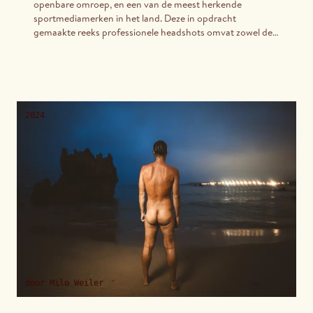
openbare omroep, en een van de meest herkende
sportmediamerken in het land. Deze in opdracht
gemaakte reeks professionele headshots omvat zowel de
nieuwere gezichten die het Sporza-team komen versterken
als de ankers die al vanaf het begin deel uitmaken van het
platform. Gemaakt om individueel karakter en visuele
consistentie over het volledige team in balans te brengen,
werden deze portretten ontworpen om te werken in
broadcast-, digitale en redactionele contexten.
2024
door
Milo Weiler