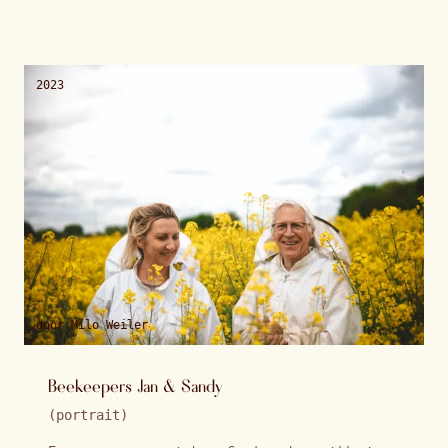
2023
door
Milo Weiler
Beekeepers Jan & Sandy
(
portrait
)