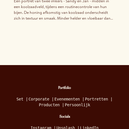
Een portret van twee imkers - Sandy en Jan - midden in
een koolzaadveld, tijdens een routinecontrole van hun
bijen. De honing afkomstig van koolzaad onderscheidt
zich in textuur en smaak. Minder helder en vloeibaar dan
'gewone' honing, is deze honing vaster en troebeler.
Hoewel deze bloemen geliefd zijn bij bijen, zijn velden zoals
deze eerder schaars en zelden te zien in het Antwerpse
landschap.
Portfolio
Set
|
Corporate
|
Evenementen
|
Portretten
|
Producten
|
Persoonlijk
Socials
Instagram
|
Unsplash
|
LinkedIn