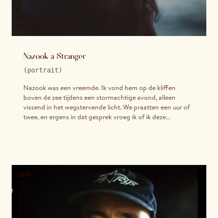
door
Milo Weiler
Nazook a Stranger
(
portrait
)
Nazook was een vreemde. Ik vond hem op de kliffen
boven de zee tijdens een stormachtige avond, alleen
vissend in het wegstervende licht. We praatten een uur of
twee, en ergens in dat gesprek vroeg ik of ik deze
portretten van hem mocht maken. Hij zei ja.
2024