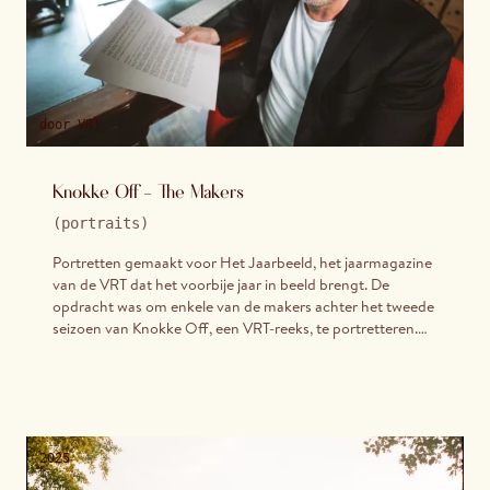
door
VRT
Knokke Off - The Makers
(
portraits
)
Portretten gemaakt voor Het Jaarbeeld, het jaarmagazine
van de VRT dat het voorbije jaar in beeld brengt. De
opdracht was om enkele van de makers achter het tweede
seizoen van Knokke Off, een VRT-reeks, te portretteren.
Elk van hen werd gefotografeerd in de eigen werkruimte:
scenarist Luc Wyns aan zijn bureau, sound designer Mounir
Hathout in zijn studio, en regisseur Laura Van Haecke in
haar werkkamer.
2025