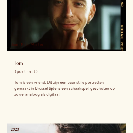
door
Milo Weiler
Tom
(
portrait
)
Tom is een vriend. Dit zijn een paar stille portretten
gemaakt in Brussel tijdens een schaakspel, geschoten op
zowel analoog als digitaal.
2023