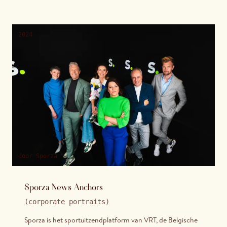
fotograaf ook deel uitmaakt van wat gedocumenteerd
wordt.
2024
door
Sporza
Sporza News Anchors
(
corporate portraits
)
Sporza is het sportuitzendplatform van VRT, de Belgische