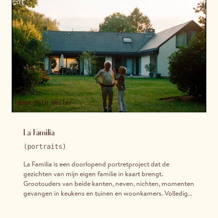
door
Milo Weiler
La Familia
(
portraits
)
La Familia is een doorlopend portretproject dat de
gezichten van mijn eigen familie in kaart brengt.
Grootouders van beide kanten, neven, nichten, momenten
gevangen in keukens en tuinen en woonkamers. Volledig
op film geschoten dragen deze portretten de bijzondere
tederheid van beelden gemaakt dicht bij huis, waar de