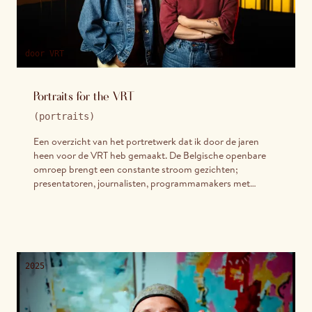
door
VRT
Portraits for the VRT
(
portraits
)
Een overzicht van het portretwerk dat ik door de jaren
heen voor de VRT heb gemaakt. De Belgische openbare
omroep brengt een constante stroom gezichten;
presentatoren, journalisten, programmamakers met
telkens een eigen briefing: strakke brandingportretten
voor campagnes en op antenne, lossere
karakterportretten die iets persoonlijkers proberen te
vatten. Hier vind je een selectie uit die jaren en projecten.
2025