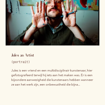
door
Milo Weiler
Jules an Artist
(
portrait
)
Jules is een vriend en een multidisciplinair kunstenaar, hier
gefotografeerd terwijl hij iets aan het maken was. Er is een
bijzondere aanwezigheid die kunstenaars hebben wanneer
ze aan het werk zijn, een onbewustheid die bijna
onmogelijk te vragen is en heel gemakkelijk te missen.
Gemaakt op zowel digitale als analoge media proberen
deze portretten die kwaliteit vast te houden: Jules zoals hij
werkelijk is, grappig en verstrooid, volledig zichzelf.