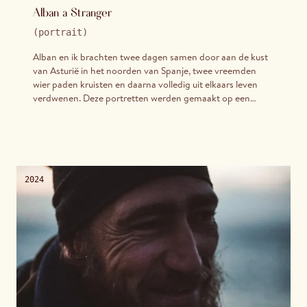
Alban a Stranger
(
portrait
)
Alban en ik brachten twee dagen samen door aan de kust
van Asturië in het noorden van Spanje, twee vreemden
wier paden kruisten en daarna volledig uit elkaars leven
verdwenen. Deze portretten werden gemaakt op een
koude avond toen hij besloot, zonder veel aankondiging,
naakt te gaan zwemmen in de Atlantische Oceaan. Hij was
een uniek personage. Toevallig was ik daar om het
glaswerk voor Studio Franche te fotograferen toen Alban
het kader binnenliep en de dag tot de zijne maakte.
2024