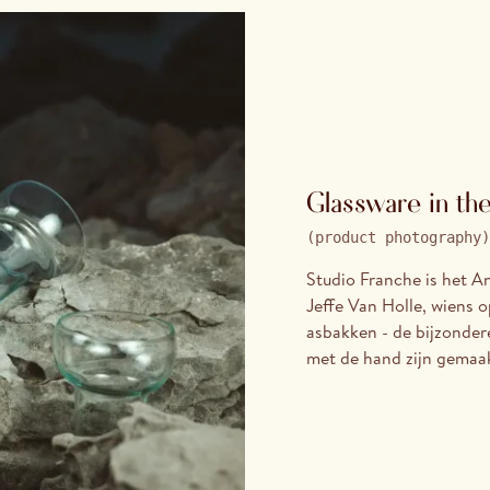
Glassware in th
(
product photography
)
Studio Franche is het A
Jeffe Van Holle, wiens 
asbakken - de bijzonder
met de hand zijn gemaak
buiten het atelier, op re
een reeks productfoto's
tussen rotsen, zand en 
mogelijk verwijderd zijn
contrast tussen de bree