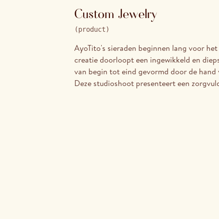
Custom Jewelry
(
product
)
AyoTito's sieraden beginnen lang voor het
creatie doorloopt een ingewikkeld en dieps
van begin tot eind gevormd door de hand v
Deze studioshoot presenteert een zorgvuldi
meest geprezen werk, gefotografeerd om
zichzelf te laten spreken: het gewicht van 
precisie van de details, het stille zelfver
gemaakt met oprechte intentie.