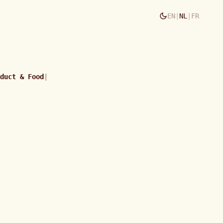
EN
|
NL
|
FR
duct & Food
|