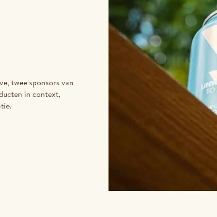
ve, twee sponsors van
ucten in context,
tie.
door
VRT