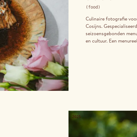
(
food
)
Culinaire fotografie vo
Cosijns. Gespecialiseerd
seizoensgebonden menu
en cultuur. Een menure
doorlopende samenwerki
de ingrediënten, gerec
2025