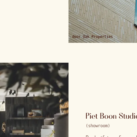
licht te vatten. In
catie brengt het werk
ect niet alleen als een
.
door
Oak Properties
Piet Boon Studi
(
showroom
)