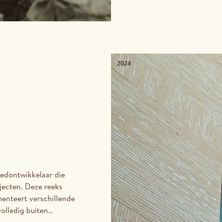
het landschap bevinden 
2024
oedontwikkelaar die
jecten. Deze reeks
enteert verschillende
olledig buiten