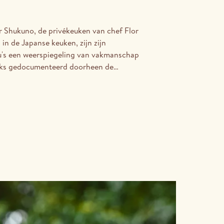
or Shukuno, de privékeuken van chef Flor
 in de Japanse keuken, zijn zijn
's een weerspiegeling van vakmanschap
eks gedocumenteerd doorheen de
ng van drie jaar, met grote aandacht voor
hten en vakmanschap achter elk menu.