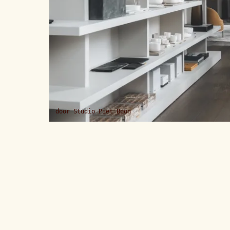
door
Studio Piet Boon