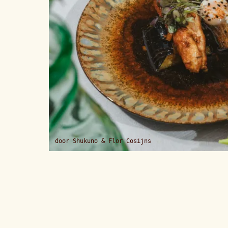
door
Shukuno & Flor Cosijns