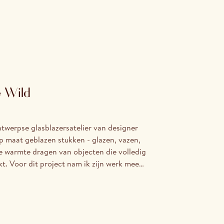
e Wild
ntwerpse glasblazersatelier van designer
op maat geblazen stukken - glazen, vazen,
e warmte dragen van objecten die volledig
t. Voor dit project nam ik zijn werk mee
is door Frankrijk en Spanje. Het resultaat is
 gemaakt aan de kust en op het strand,
water, onder omstandigheden die zo ver
 van een gecontroleerde studio. In het
kbaarheid van het glas en de ruwheid van