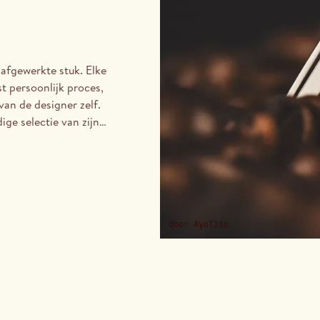
 afgewerkte stuk. Elke
t persoonlijk proces,
an de designer zelf.
ge selectie van zijn
 het vakmanschap voor
de materialen, de
trouwen van objecten
door
AyoTito