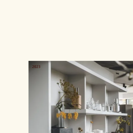
geschoten om elk pand in zijn landschap en 
opdracht voor marketing en merkcommuni
precisie en sfeer in balans, waarbij elk proj
structuur maar als een plek wordt getoond
2023