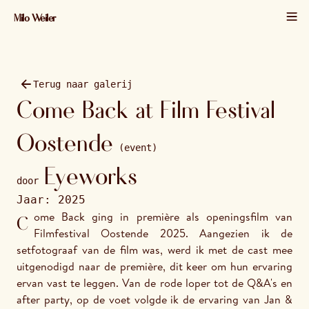
Milo Weiler
01 / 45 · 2025 · 1920×1280
Terug naar galerij
Come Back at Film Festival
Oostende
(event)
Eyeworks
door
Jaar:
2025
Come Back ging in première als openingsfilm van 
Filmfestival Oostende 2025. Aangezien ik de 
setfotograaf van de film was, werd ik met de cast mee 
uitgenodigd naar de première, dit keer om hun ervaring 
ervan vast te leggen. Van de rode loper tot de Q&A's en 
after party, op de voet volgde ik de ervaring van Jan & 