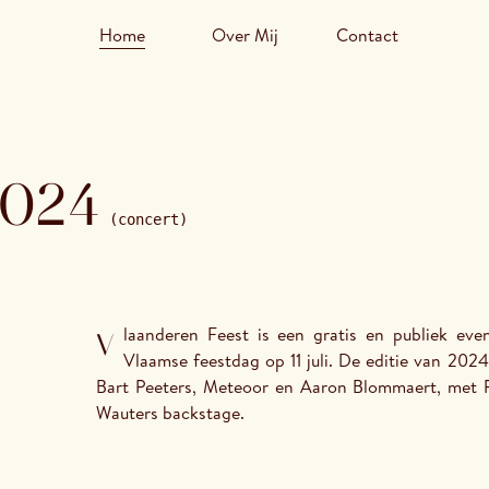
Home
Over Mij
Contact
2024
(concert)
Vlaanderen Feest is een gratis en publiek evenement georganiseerd door VRT naar aanleiding van de 
Vlaamse feestdag op 11 juli. De editie van 202
Bart Peeters, Meteoor en Aaron Blommaert, met Pe
Wauters backstage.