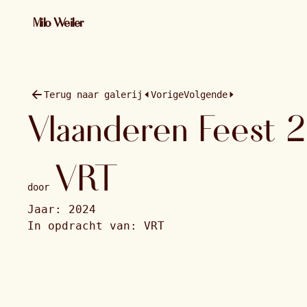
01 / 34 · 2024 · 1365×2048
Milo Weiler
Terug naar galerij
Vorige
Volgende
Vlaanderen Feest 
VRT
door
Jaar:
2024
In opdracht van:
VRT