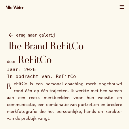
Milo Weiler
01 / 20 · 2026 · 2048×1365
Terug naar galerij
The Brand ReFitCo
ReFitCo
door
Jaar:
2026
In opdracht van:
ReFitCo
ReFitCo is een personal coaching merk opgebouwd 
rond één-op-één trajecten. Ik werkte met hen samen 
aan een reeks merkbeelden voor hun website en 
communicatie, een combinatie van portretten en bredere 
merkfotografie die het persoonlijke, hands-on karakter 
van de praktijk vangt.