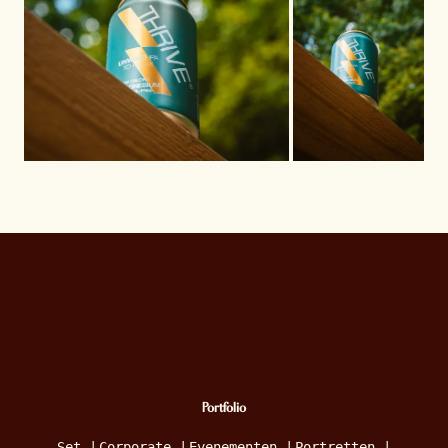
Portfolio
Set
|
Corporate
|
Evenementen
|
Portretten
|